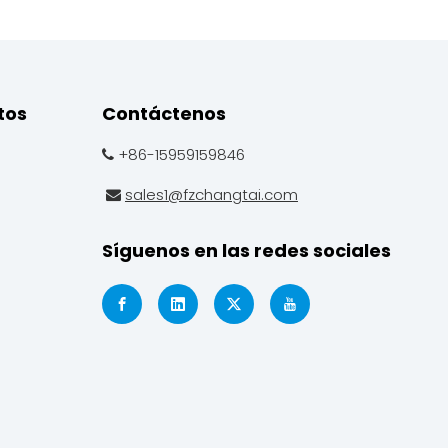
tos
Contáctenos
+86-15959159846

sales1@fzchangtai.com

Síguenos en las redes sociales