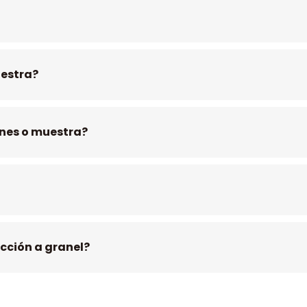
estra?
enes o muestra?
cción a granel?