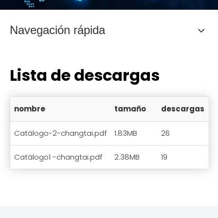
Navegación rápida
Lista de descargas
nombre
tamaño
descargas
T
Catálogo-2-changtai.pdf
1.83MB
26
2
Catálogo1 -changtai.pdf
2.38MB
19
2